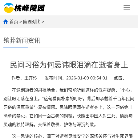
Toggl
navig
首页
>
陵园对比
>
殡葬新闻资讯
民间习俗为何忌讳眼泪滴在逝者身上
作者：王卉玲
发布时间：2026-01-09 00:54:01
点击：
在送别逝者的肃穆场合，我们常能听到这样的低声提醒：“小心，
别让眼泪落在身上。”这句看似朴素的叮咛，背后却承载着千百年民间
习俗的深厚重量与复杂情感。忌讳眼泪滴在逝者身上，这一习俗绝非
简单的禁忌，它如同一面古老的铜镜，映照出中国人对生死、情感与
灵魂的独特理解，交织着敬畏、护佑与深沉的爱。
这一忌讳的核心，源于对逝者灵魂安宁的深切关怀与对生死界限