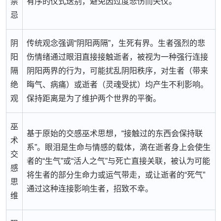
禁
有序的仪式送别，避免因过度悲伤而失仪。
忌
阴
传统观念强调“阴阳两隔”，生死有界。生者强烈的悲
阳
伤情绪通过眼泪直接接触逝者，被视为一种强行连接
隔
阴阳两界的行为，可能扰乱阴阳秩序，对生者（带来
绝
晦气、病痛）或逝者（灵魂受扰）均产生不利影响。
观
保持距离是为了维护两个世界的平衡。
巫
基于原始的交感巫术思想，“接触过的东西会保持联
术
系”。眼泪是生命与情感的载体，滴在逝者身上会使生
交
者的“生气”或“活人之气”与死亡直接关联，被认为可能
感
将生者的部分生命力或运气带走，或让逝者的“死气”
思
通过这种连接影响生者，招致不幸。
维