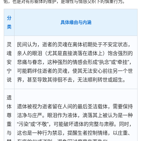
佑，也是对有形躯体的维护，是理性与情感交织下的慎重行为。
分
具体缘由与内涵
类
灵
民间认为，逝者的灵魂在离体初期处于不安定状态，
魂
亲人的眼泪（尤其是直接滴落在遗体上）饱含强烈的
安
悲痛与眷恋，这种强烈的情感会形成“执念”或“牵挂”，
宁
可能羁绊住逝者的灵魂，使其无法安心前往另一个世
说
界，甚至导致其徘徊不去，无法顺利转世或超生。
遗
体
遗体被视为逝者留在人间的最后圣洁载体，需要保持
尊
洁净与庄严。眼泪作为液体，滴落其上被认为是一种
重
“污染”或“不敬”，可能破坏遗体的完整与肃穆。同时，
与
这也是一种行为禁忌，提醒生者控制情绪，以庄重、