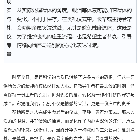
现
实
从实际处理遗体的角度，眼泪等体液可能加速遗体的
与
变化，不利于保存。在丧礼仪式中，长辈或主持者常
礼
会劝阻亲属哭泣过激，尤其是避免触碰遗体，这既是
仪
为了维护丧礼的庄重流程，也是希望生者节哀，引导
考
情绪向缅怀与送别的仪式化表达过渡。
量
时至今日，尽管科学的普及已消解了许多古老的恐惧，但这一习
俗所蕴含的精神内核依然打动人心。它教导生者在最悲恸的时刻，仍
需保持一份庄严的克制，将对逝者的爱，转化为一种不打扰的守护与
成全。它提醒我们，告别不仅是情感的宣泄，更是一份庄严的责任
——帮助所爱之人完成生命最后的仪式，平静、尊严地离去。那未曾
滴落的眼泪，并非情感的稀薄，而是化作了内心更深沉的江河，承载
着永远的怀念。这份忌讳，最终升华为一种深刻的生死智慧：爱到深
处，是尊重，是放手，是以最宁静的方式，献上最隆重的送别。