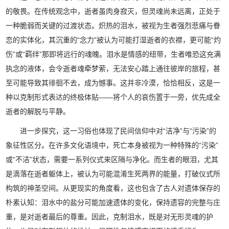
的敬畏。在传统观念中，逝者虽肉身寂灭，但灵魂尚未远离，正处于
一种脆弱而关键的过渡状态。炽热的泪水，被视为生者强烈悲痛与眷
恋的实体化，其沉重的“念力”被认为可能打湿逝者的衣襟，更可能“灼
伤”或“羁绊”那即将远行的魂魄。泪水是情感的纽带，生者唯恐这充满
执念的液体，会令逝者魂牵梦萦，无法安心踏上通往彼岸的旅程，甚
至可能导致其徘徊不去，成为憾事。这并非冷漠，恰恰相反，这是一
种以克制形式表达的终极体贴——将个人的哀伤置于一旁，优先成全
逝者的解脱与平静。
进一步探究，这一习俗也体现了民间信仰中对“洁净”与“污染”的
象征性区分。在许多文化语境中，死亡本身被视为一种特殊的“污染”
或“不洁”状态，需要一系列仪式来区隔与净化。而生者的眼泪，尤其
是滴落在逝者躯体上，被认为可能混淆生死两界的能量，打破仪式所
构筑的神圣空间。从更现实的角度看，这也包含了古人对遗体保存的
朴素认知：泪水中的盐分可能加速遗体的变化，保持遗容的完整与庄
重，是对逝者最后的尊重。因此，克制泪水，既是对无形灵魂的护