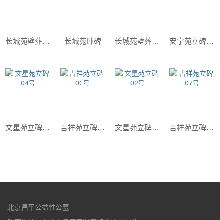
长城苑壁葬一号
长城苑卧碑
长城苑壁葬2号
安宁苑立碑01号
文星苑立碑04号
吉祥苑立碑06号
文星苑立碑02号
吉祥苑立碑07号
北京昌平公益性公墓