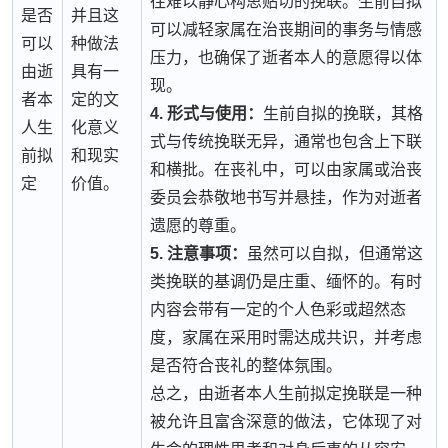
往难以静心构思贴切的挽联。生前自拟
是否
并且这
可以减轻家属在治丧期间的事务与情感
可以
种做法
压力，也确保了逝者本人的意愿得以体
由逝
具有一
现。
者本
定的文
4. 形式与使用：
生前自拟的挽联，其格
人生
化意义
式与传统挽联无异，通常也包含上下联
前拟
和现实
和横批。在丧礼中，可以由家属或治丧
定
价值。
委员会恭敬地书写并悬挂，作为对逝者
遗愿的尊重。
5. 注意事项：
虽然可以自拟，但通常这
类挽联的基调仍是庄重、缅怀的。有时
内容会带有一定的个人色彩或超然态
度，家属在采用时需达成共识，并考虑
是否符合丧礼的整体氛围。
总之，由逝者本人生前拟定挽联是一种
被允许且富含深意的做法，它体现了对