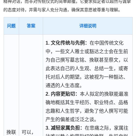
精神对话，而非对传统仪式的简单颠覆。它要求拟定者以超然与诚挚
的态度对待，并需与家人充分沟通，确保其意愿被尊重与理解。
问题
答案
详细说明
1. 文化传统与先例：
在中国传统文化
中，一些文人雅士或豁达之士会在生前
为自己撰写墓志铭、挽联甚至祭文，以
此表达自己的人生观、总结一生，或寄
托对后人的期望。这被视为一种豁达、
通透的人生态度。
2. 内容更贴切：
本人拟定的挽联能最准
确地概括其生平经历、职业特点、品格
志趣和人生哲学，避免了他人撰写可能
产生的偏差或泛泛之谈。
3. 减轻家属负担：
在悲痛之际，家属往
挽联
可以，