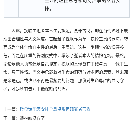
生命的理性思考和对身后事的从容安
排。
因此，挽联由逝者本人生前拟定，虽非古制，却在当代语境下展
现出合理性与人文深度。它超越了挽联作为单一哀悼工具的范畴，转
而成为个体生命自主性的最后一重表达。这并非削弱生者的情感参
与，而是在庄重的告别仪式中，增添了逝者本人的精神在场。最终，
无论是他人执笔还是自己拟定，挽联的真谛皆在于诚与真——诚于生
命，真于性情。当文字承载着对生命的洞察与对永恒的思索，其来源
是亲是己，或许已不再是最紧要的问题；那份对生命尊严的共同守
护，才是所有告别中最深刻的共鸣。
上一篇：
殡仪馆能否安排全息投影再现逝者形象
下一篇：很抱歉没有了