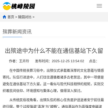
Toggl
navig
首页
>
陵园对比
>
殡葬新闻资讯
出殡途中为什么不能在通信基站下久留
作者：王卉玲
发布时间：2025-12-25 13:54:02
点击：
在中国传统丧葬习俗中，出殡仪式承载着深厚的文化意蕴与情感
寄托。队伍行进途中，人们往往遵循着诸多古老禁忌，其中一项便是
避免在通信基站下方久留。这一看似与现代科技相悖的规矩，实则交
织着民间信仰、环境感知与集体心理，值得深入探讨。
从传统民俗视角看，出殡队伍的核心任务是护送逝者安宁前往最
终归宿，整个过程强调“清净”与“顺畅”。通信基站作为高强度电磁波