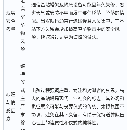
范
通信基站塔架及附属设备可能因年久失修、恶
高
现实
劣天气或安装不牢而发生部件脱落、坠落的情
空
安全
况。出殡队伍通常行进缓慢且人员集中，在基
坠
考量
站下方久留会增加被高空坠物击中的安全风
物
险，快速通过是更为谨慎的做法。
风
险
维
持
仪
式
出殡过程强调庄重、专注和对逝者的哀思。高
心理
庄
大的基站塔是现代工业社会的标志，其外观和
与情
严
象征意义可能与丧葬仪式的传统、肃穆氛围不
感因
肃
协调。避免在其下久留，有助于保持送葬队伍
素
穆
心理上的连贯性和仪式的纯粹性。