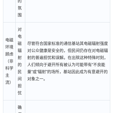
的
氛
围
对
电
电磁
磁
尽管符合国家标准的通信基站其电磁辐射强度
环境
辐
对公众健康是安全的，但民间仍存在对电磁辐
顾虑
射
射的普遍担忧和误解。在出殡这种特殊时刻，
（非
的
人们倾向于避开所有被认为可能带有“不良能
科学
民
量”或“辐射”的场所，基站因此成为有意避开的
主
间
对象之一。
流）
担
忧
确