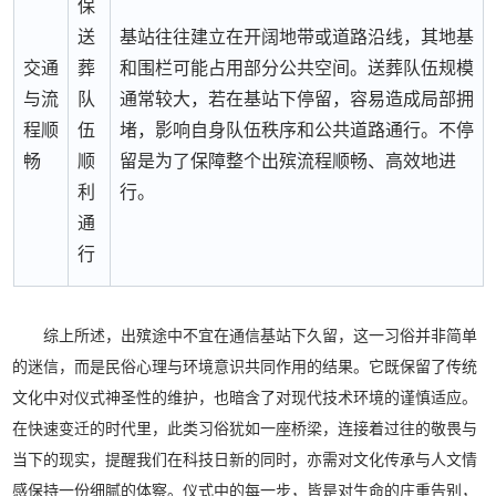
保
送
基站往往建立在开阔地带或道路沿线，其地基
交通
葬
和围栏可能占用部分公共空间。送葬队伍规模
与流
队
通常较大，若在基站下停留，容易造成局部拥
程顺
伍
堵，影响自身队伍秩序和公共道路通行。不停
畅
顺
留是为了保障整个出殡流程顺畅、高效地进
利
行。
通
行
综上所述，出殡途中不宜在通信基站下久留，这一习俗并非简单
的迷信，而是民俗心理与环境意识共同作用的结果。它既保留了传统
文化中对仪式神圣性的维护，也暗含了对现代技术环境的谨慎适应。
在快速变迁的时代里，此类习俗犹如一座桥梁，连接着过往的敬畏与
当下的现实，提醒我们在科技日新的同时，亦需对文化传承与人文情
感保持一份细腻的体察。仪式中的每一步，皆是对生命的庄重告别，