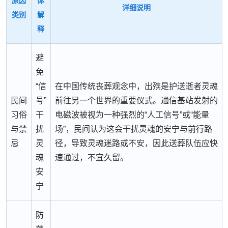
原因
体
详细说明
类别
解
释
避
免
“信
在中国传统丧葬观念中，出殡是护送逝者灵魂
民间
号”
前往另一个世界的重要仪式。通信基站发射的
习俗
干
电磁波被视为一种强烈的“人工信号”或“能量
与禁
扰
场”，民间认为这会干扰灵魂的安宁与前行路
忌
灵
径，导致灵魂迷路或不安，因此送葬队伍应快
魂
速通过，不宜久留。
安
宁
防