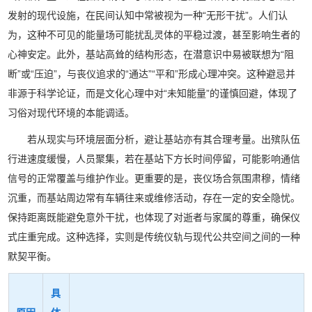
发射的现代设施，在民间认知中常被视为一种“无形干扰”。人们认
为，这种不可见的能量场可能扰乱灵体的平稳过渡，甚至影响生者的
心神安定。此外，基站高耸的结构形态，在潜意识中易被联想为“阻
断”或“压迫”，与丧仪追求的“通达”“平和”形成心理冲突。这种避忌并
非源于科学论证，而是文化心理中对“未知能量”的谨慎回避，体现了
习俗对现代环境的本能调适。
若从现实与环境层面分析，避让基站亦有其合理考量。出殡队伍
行进速度缓慢，人员聚集，若在基站下方长时间停留，可能影响通信
信号的正常覆盖与维护作业。更重要的是，丧仪场合氛围肃穆，情绪
沉重，而基站周边常有车辆往来或维修活动，存在一定的安全隐忧。
保持距离既能避免意外干扰，也体现了对逝者与家属的尊重，确保仪
式庄重完成。这种选择，实则是传统仪轨与现代公共空间之间的一种
默契平衡。
具