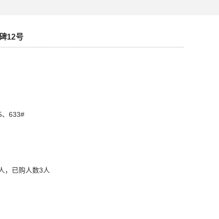
碑12号
、633#
人，已购人数3人