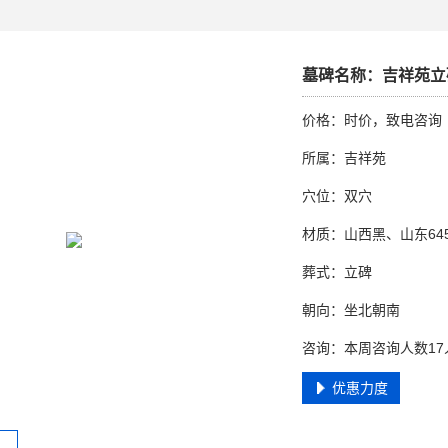
墓碑名称：吉祥苑立
价格：时价，致电咨询
所属：吉祥苑
穴位：双穴
材质：山西黑、山东645
葬式：立碑
朝向：坐北朝南
咨询：本周咨询人数17
优惠力度