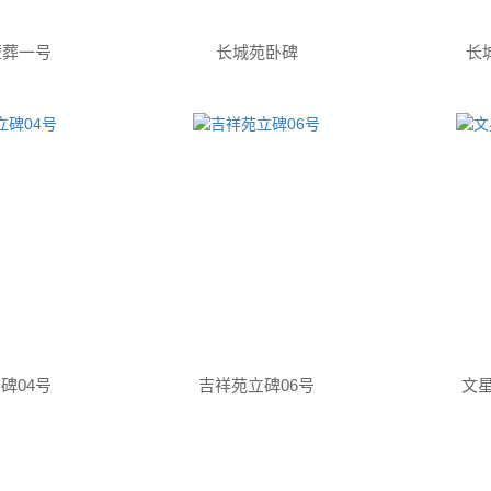
壁葬一号
长城苑卧碑
长
碑04号
吉祥苑立碑06号
文星